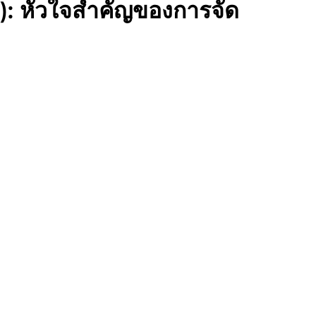
r): หัวใจสำคัญของการจัด